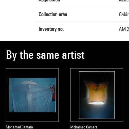
Collection area
Cabin
Inventory no.
AM 2
By the same artist
Mohamed Camara
Mohamed Camara