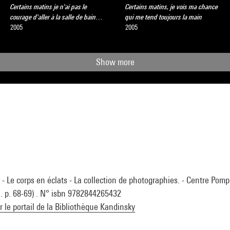
Certains matins je n'ai pas le
Certains matins, je vois ma chance
courage d'aller à la salle de bain…
qui me tend toujours la main
2005
2005
Show more
 - Le corps en éclats - La collection de photographies. - Centre Pom
l. p. 68-69) . N° isbn 9782844265432
ur le portail de la Bibliothèque Kandinsky