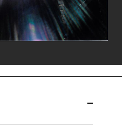
eat/Dist. GrandPalaisRmn