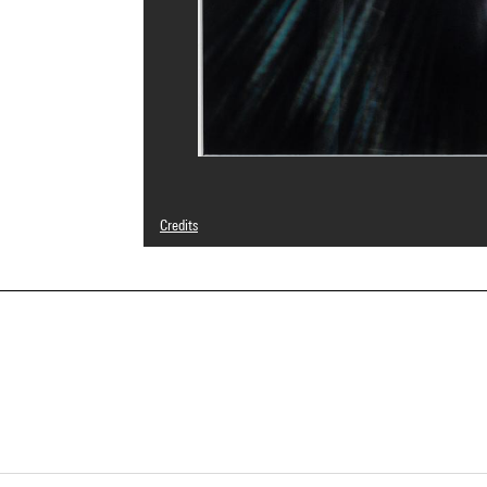
Credits
© Mohamed Camara
Photo credits : Centre Pompidou, MNAM-CCI/Philippe Mig
Image reference : 4N04204
Image presentation :
GrandPalaisRmnPhoto