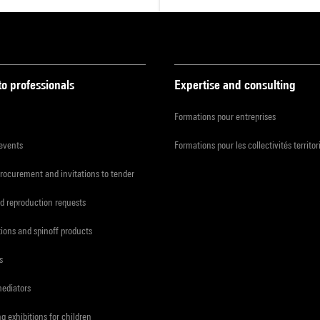
to professionals
Expertise and consulting
Formations pour entreprises
 events
Formations pour les collectivités territor
procurement and invitations to tender
d reproduction requests
tions and spinoff products
s
mediators
ng exhibitions for children