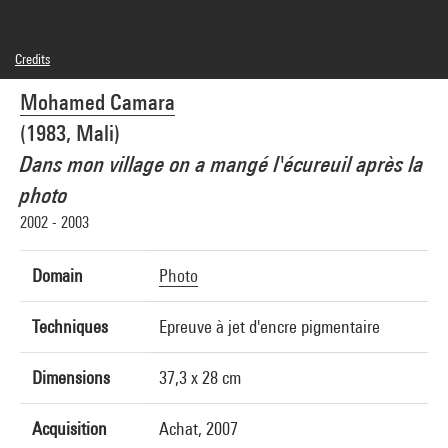
Credits
© Mohamed Camara
Mohamed Camara
Photo credits : Centre Pompidou, MNAM-CCI/Philippe Migeat/Dist. GrandPalaisRmn
Image reference : 4N04200
(1983, Mali)
Image presentation :
GrandPalaisRmnPhoto
Dans mon village on a mangé l'écureuil après la
photo
2002 - 2003
Domain
Photo
Techniques
Epreuve à jet d'encre pigmentaire
Dimensions
37,3 x 28 cm
Acquisition
Achat, 2007