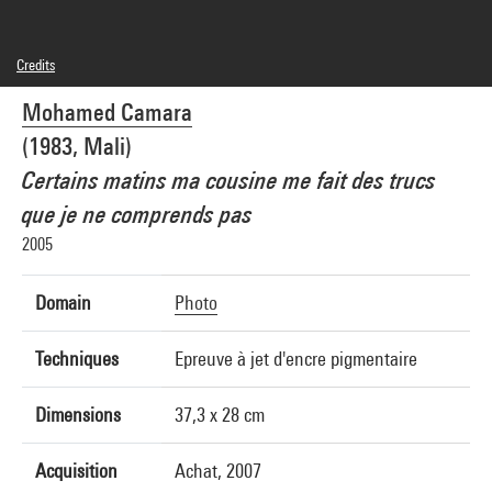
Credits
© Mohamed Camara
Mohamed Camara
Photo credits : Centre Pompidou, MNAM-CCI/Philippe Migeat/Dist. GrandPalaisRmn
Image reference : 4N04206
(1983, Mali)
Image presentation :
GrandPalaisRmnPhoto
Certains matins ma cousine me fait des trucs
que je ne comprends pas
2005
Domain
Photo
Techniques
Epreuve à jet d'encre pigmentaire
Dimensions
37,3 x 28 cm
Acquisition
Achat, 2007