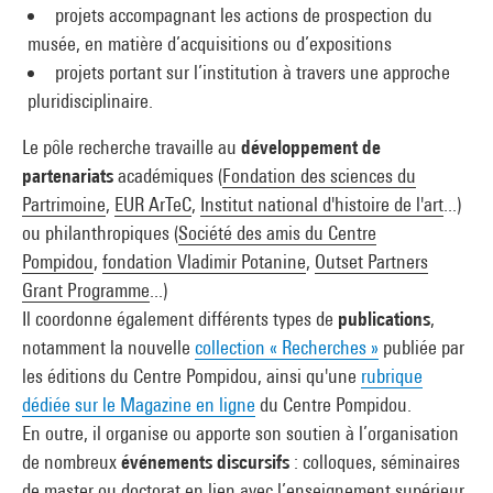
projets accompagnant les actions de prospection du
musée, en matière d’acquisitions ou d’expositions
projets portant sur l’institution à travers une approche
pluridisciplinaire.
Le pôle recherche travaille au
développement de
partenariats
académiques (
Fondation des sciences du
Partrimoine
,
EUR ArTeC
,
Institut national d'histoire de l'art
...)
ou philanthropiques (
Société des amis du Centre
Pompidou
,
fondation Vladimir Potanine
,
Outset Partners
Grant Programme
...)
Il coordonne également différents types de
publications
,
notamment la nouvelle
collection « Recherches »
publiée par
les éditions du Centre Pompidou, ainsi qu'une
rubrique
dédiée sur le Magazine en ligne
du Centre Pompidou.
En outre, il organise ou apporte son soutien à l’organisation
de nombreux
événements discursifs
: colloques, séminaires
de master ou doctorat en lien avec l’enseignement supérieur,