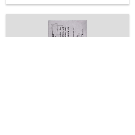
Raymond Duchamp-Villon
La maison cubiste
1912