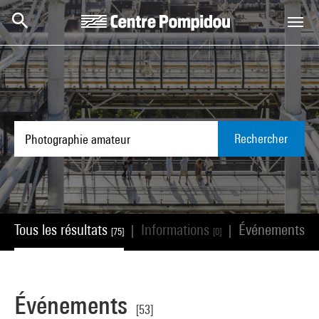
Aller au contenu principal
Centre Pompidou
Rechercher
Tous les résultats
Informations
Événements
|
|
[75]
[0]
[53
Événements
[53]