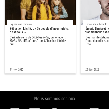
Expositions, Cinéma
Expositions, Société
Sébastien Lifshitz : « Ce peuple d’inconnu(e)s,
Émeric Lhuisset : 
c’est nous. »
traditionnelle es
Cinéaste sensible (
Adolescentes
, ou le récent
Des manifestations
Petite fille
diffusé sur Arte), Sébastien Lifshitz
l'actuel conflit ru
cul…
Éme…
14 nov. 2020
26 déc. 2022
Nous sommes sociaux