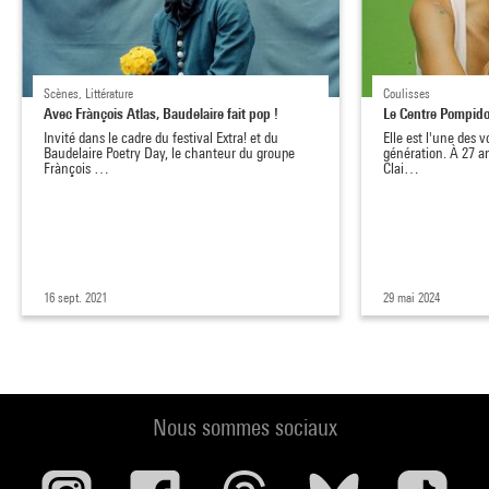
Scènes, Littérature
Coulisses
Avec Frànçois Atlas, Baudelaire fait pop !
Le Centre Pompid
Invité dans le cadre du festival Extra! et du
Elle est l'une des v
Baudelaire Poetry Day, le chanteur du groupe
génération. À 27 a
Frànçois …
Clai…
16 sept. 2021
29 mai 2024
Nous sommes sociaux