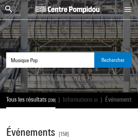
Aller au contenu principal
Centre Pompidou
Rechercher
Tous les résultats
Informations
Événements
|
|
[238]
[0]
[
Événements
[158]