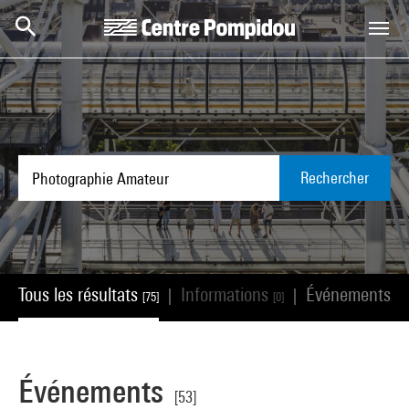
Aller au contenu principal
Centre Pompidou
Rechercher
Tous les résultats
Informations
Événements
|
|
[75]
[0]
[53
Événements
[53]