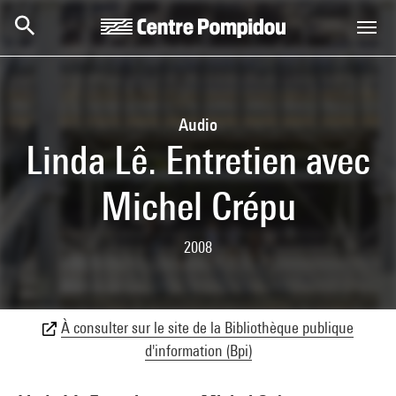
Aller au contenu principal
Centre Pompidou
Audio
Linda Lê. Entretien avec
Michel Crépu
2008
À consulter sur le site de la Bibliothèque publique
d'information (Bpi)