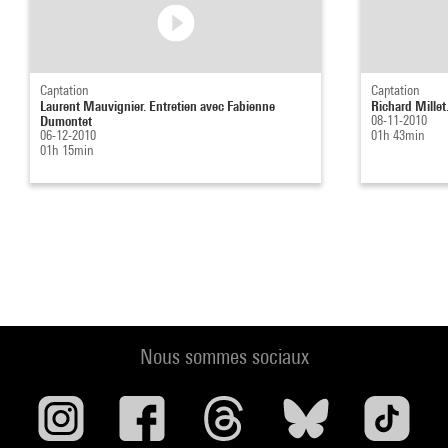
Captation
Captation
Laurent Mauvignier. Entretien avec Fabienne
Richard Millet
Dumontet
08-11-2010
06-12-2010
01h 43min
01h 15min
Nous sommes sociaux