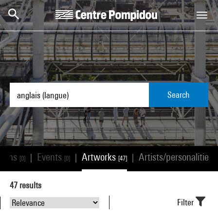
Skip to main content
Centre Pompidou
Search
tions
Events
Artworks
Artists/personalities
|
|
|
[0]
[0]
[47]
[
47
results
Filter