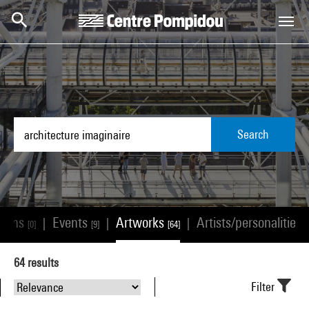
Skip to main content
Centre Pompidou
Search
tions
Events
Artworks
Artists/personalities
|
|
|
[0]
[9]
[64]
[
64
results
Filter