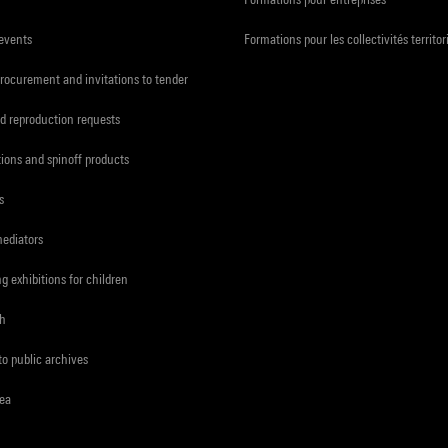
 events
Formations pour les collectivités territor
procurement and invitations to tender
d reproduction requests
tions and spinoff products
s
mediators
ng exhibitions for children
ch
to public archives
rea