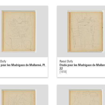
 Dufy
Raoul Dufy
 pour les Madrigaux de Mallarmé, Pl.
Etude pour les Madrigaux de Mallarm
22
[1918]