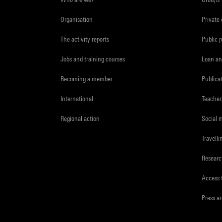
Organisation
Private
The activity reports
Public 
Jobs and training courses
Loan an
Becoming a member
Publica
International
Teacher
Regional action
Social 
Travelli
Resear
Access 
Press a