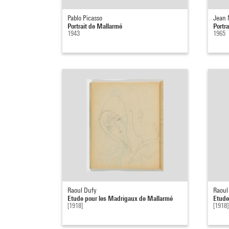
Pablo Picasso
Jean 
Portrait de Mallarmé
Portr
1943
1965
Raoul Dufy
Raoul
Etude pour les Madrigaux de Mallarmé
Etude
[1918]
[1918]