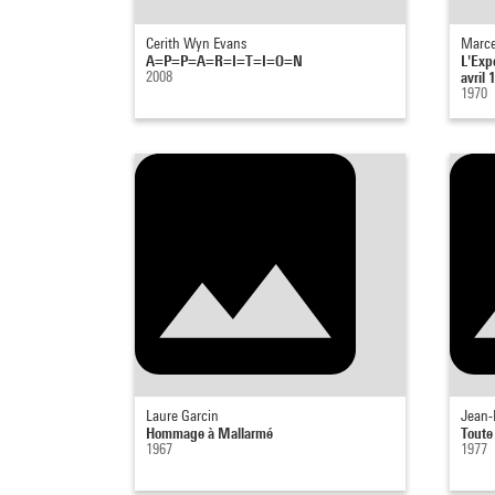
Cerith Wyn Evans
Marce
A=P=P=A=R=I=T=I=O=N
L'Exp
2008
avril
1970
Laure Garcin
Jean-
Hommage à Mallarmé
Toute
1967
1977