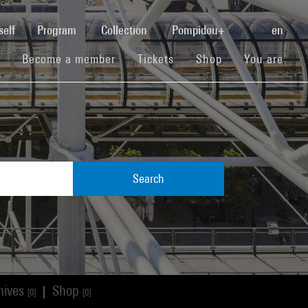
(current)
self
Program
Collection
Pompidou+
en
(current)
(current)
(current)
Become a member
Tickets
Shop
You are
Search
hives
Shop
|
[0]
[0]