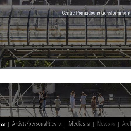
Centre Pompidou is transforming it
Artists/personalities
Medias
News
Arc
|
|
|
|
[22]
[3]
[2]
[0]