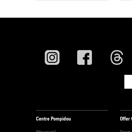
Centre Pompidou
Offer 
Who are we?
Groups