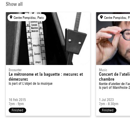
Show all
Centre Pompidou, Paris
Centre Pompidou, P
Encounter
Music
Le métronome et la baguette : mesures et
Concert de l'atel
démesures
chambre
Is part of
L'objet de la musique
Sortie d'atelier de 
Is part of
ManiFeste-
16 Feb 2015
1 Jul 2023
7pm - 9pm
7pm - 8:30pm
Finished
Finished