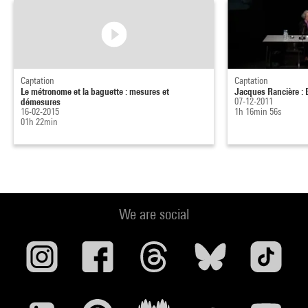
Captation
Captation
Le métronome et la baguette : mesures et
Jacques Rancière : B
démesures
07-12-2011
16-02-2015
1h 16min 56s
01h 22min
We are social