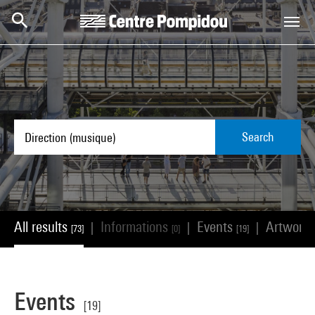
Skip to main content
Centre Pompidou
Search
All results
Informations
Events
Artwork
|
|
|
[73]
[0]
[19]
Events
[19]